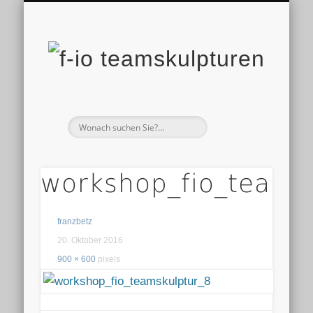
ARBEITEN MIT F-IO
DIE IDEE ZU F-IO
REFERENZEN
IMPRESSUM
PRODUKTE
PROJEKTE
HOME
team
workshop_fio_teams
franzbetz
20. Oktober 2016
900 × 600
pixels