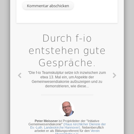
Durch f-io
entstehen gute
Gespräche.
"Die f-io Teamskulptur setze ich inzwischen zum
etwa 13. Mal ein, um Aspekte der
Gemeinwesendiakonie aufzuzeigen und zu
demonstrieren, wie diese...
Peter Meissner
ist Projektleiter der "Initiative
Gemeinwesendiakonie"
(Haus kirchlicher Dienste der
Ev.-Luth. Landeskirche Hannover)
. Nebenberuflich
arbeitet er als Bildungsreferent für den
Verein