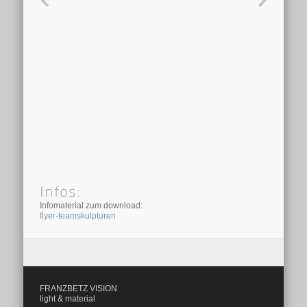
Infos:
Infomaterial zum download:
flyer-teamskulpturen
FRANZBETZ VISION
light & material