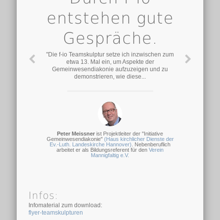
entstehen gute
Gespräche.
"Die f-io Teamskulptur setze ich inzwischen zum
etwa 13. Mal ein, um Aspekte der
Gemeinwesendiakonie aufzuzeigen und zu
demonstrieren, wie diese...
Peter Meissner
ist Projektleiter der "Initiative
Gemeinwesendiakonie"
(Haus kirchlicher Dienste der
Ev.-Luth. Landeskirche Hannover)
. Nebenberuflich
arbeitet er als Bildungsreferent für den
Verein
Mannigfaltig e.V.
Infos:
Infomaterial zum download:
flyer-teamskulpturen