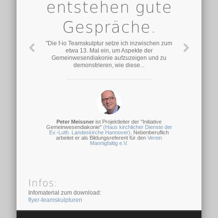
entstehen gute
Gespräche.
"Die f-io Teamskulptur setze ich inzwischen zum
etwa 13. Mal ein, um Aspekte der
Gemeinwesendiakonie aufzuzeigen und zu
demonstrieren, wie diese...
Peter Meissner
ist Projektleiter der "Initiative
Gemeinwesendiakonie"
(Haus kirchlicher Dienste der
Ev.-Luth. Landeskirche Hannover)
. Nebenberuflich
arbeitet er als Bildungsreferent für den
Verein
Mannigfaltig e.V.
Infos:
Infomaterial zum download:
flyer-teamskulpturen