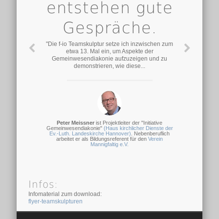
entstehen gute
Gespräche.
"Die f-io Teamskulptur setze ich inzwischen zum
etwa 13. Mal ein, um Aspekte der
Gemeinwesendiakonie aufzuzeigen und zu
demonstrieren, wie diese...
Peter Meissner
ist Projektleiter der "Initiative
Gemeinwesendiakonie"
(Haus kirchlicher Dienste der
Ev.-Luth. Landeskirche Hannover)
. Nebenberuflich
arbeitet er als Bildungsreferent für den
Verein
Mannigfaltig e.V.
Infos:
Infomaterial zum download:
flyer-teamskulpturen