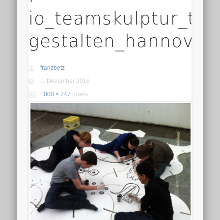
io_teamskulptur_tea
gestalten_hannover
franzbetz
1. Dezember 2016
1000 × 747
pixels