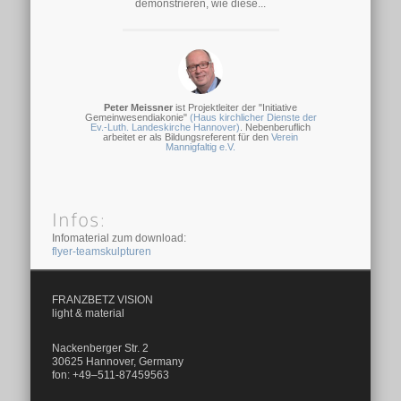
demonstrieren, wie diese...
Peter Meissner
ist Projektleiter der "Initiative
Gemeinwesendiakonie"
(Haus kirchlicher Dienste der
Ev.-Luth. Landeskirche Hannover)
. Nebenberuflich
arbeitet er als Bildungsreferent für den
Verein
Mannigfaltig e.V.
Infos:
Infomaterial zum download:
flyer-teamskulpturen
FRANZBETZ VISION
light & material
Nackenberger Str. 2
30625 Hannover, Germany
fon: +49–511-87459563