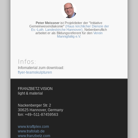
Peter Meissner
ist Projektleiter der "Initiative
Gemeinwesendiakonie"
(Haus kirchlicher Dienste der
Ev.-Luth. Landeskirche Hannover)
. Nebenberuflich
arbeitet er als Bildungsreferent für den
Verein
Mannigfaltig e.V.
Infos:
Infomaterial zum download:
flyer-teamskulpturen
FRANZBETZ VISION
light & material
Nackenberger Str. 2
30625 Hannover, Germany
fon: +49–511-87459563
www.kraftplex.com
www.trafolab.de
www.franzbetz.com