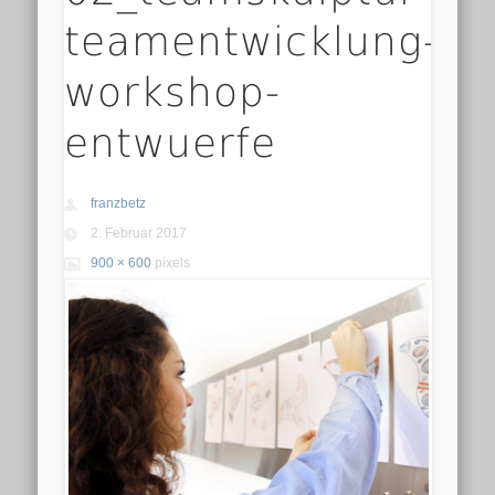
teamentwicklung-
workshop-
entwuerfe
franzbetz
2. Februar 2017
900 × 600
pixels