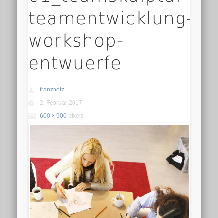
teamentwicklung-
workshop-
entwuerfe
franzbetz
2. Februar 2017
600 × 900
pixels