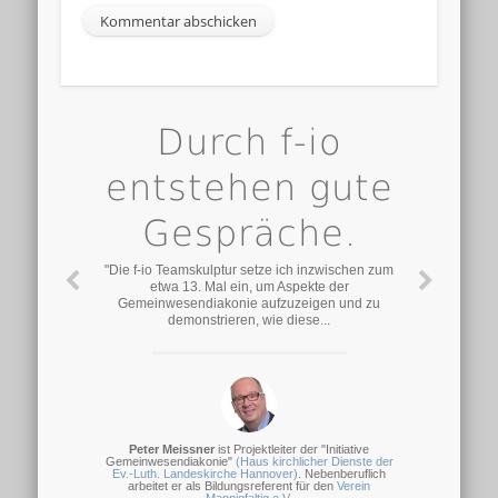
Durch f-io
entstehen gute
Gespräche.
"Die f-io Teamskulptur setze ich inzwischen zum
etwa 13. Mal ein, um Aspekte der
Gemeinwesendiakonie aufzuzeigen und zu
demonstrieren, wie diese...
Peter Meissner
ist Projektleiter der "Initiative
Gemeinwesendiakonie"
(Haus kirchlicher Dienste der
Ev.-Luth. Landeskirche Hannover)
. Nebenberuflich
arbeitet er als Bildungsreferent für den
Verein