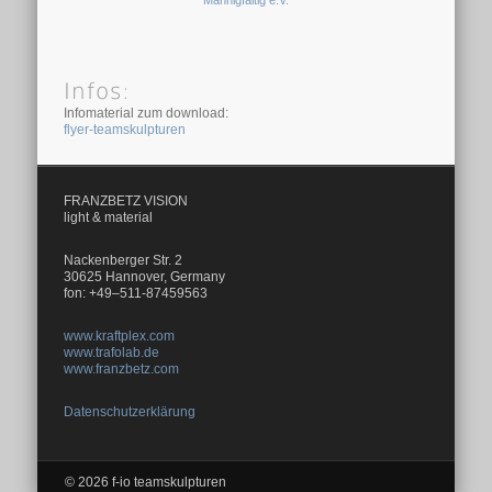
Mannigfaltig e.V.
Infos:
Infomaterial zum download:
flyer-teamskulpturen
FRANZBETZ VISION
light & material
Nackenberger Str. 2
30625 Hannover, Germany
fon: +49–511-87459563
www.kraftplex.com
www.trafolab.de
www.franzbetz.com
Datenschutzerklärung
© 2026 f-io teamskulpturen