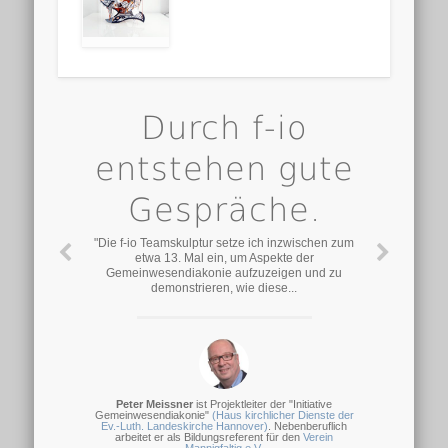
Durch f-io
entstehen gute
Gespräche.
"Die f-io Teamskulptur setze ich inzwischen zum
etwa 13. Mal ein, um Aspekte der
Gemeinwesendiakonie aufzuzeigen und zu
demonstrieren, wie diese...
Peter Meissner
ist Projektleiter der "Initiative
Gemeinwesendiakonie"
(Haus kirchlicher Dienste der
Ev.-Luth. Landeskirche Hannover)
. Nebenberuflich
arbeitet er als Bildungsreferent für den
Verein