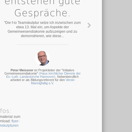
entstehen gute
Gespräche.
"Die f-io Teamskulptur setze ich inzwischen zum
etwa 13. Mal ein, um Aspekte der
Gemeinwesendiakonie aufzuzeigen und zu
demonstrieren, wie diese...
Peter Meissner
ist Projektleiter der "Initiative
Gemeinwesendiakonie"
(Haus kirchlicher Dienste der
Ev.-Luth. Landeskirche Hannover)
. Nebenberuflich
arbeitet er als Bildungsreferent für den
Verein
Mannigfaltig e.V.
fos:
omaterial zum
nload:
flyer-
mskulpturen