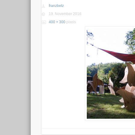
franzbetz
19. November 2016
400 × 300
pixels