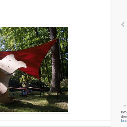
In
Inf
dow
tea