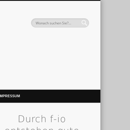
IMPRESSUM
Durch f-io
_park_malente