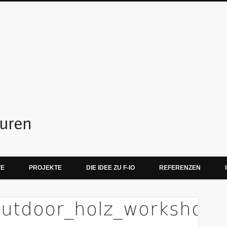
f-io teamskulpturen
TE
PROJEKTE
DIE IDEE ZU F-IO
REFERENZEN
outdoor_holz_workshop