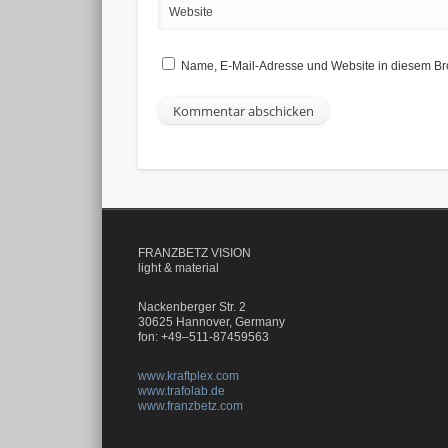
Website
Name, E-Mail-Adresse und Website in diesem Br
FRANZBETZ VISION
light & material
Nackenberger Str. 2
30625 Hannover, Germany
fon: +49–511-87459563
www.kraftplex.com
www.trafolab.de
www.franzbetz.com