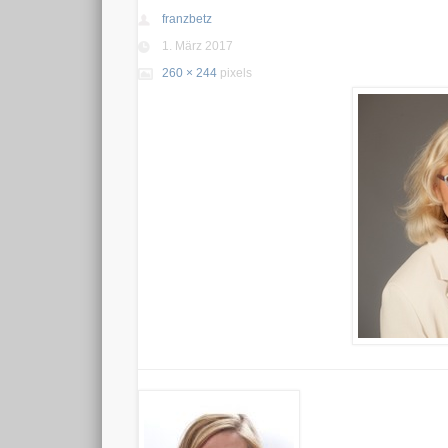
franzbetz
1. März 2017
260 × 244
pixels