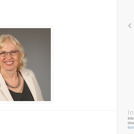
In
Inf
dow
tea