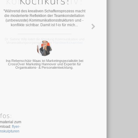
kommunikativ!
Kochkurs!
"Während des kreativen Schaffensprozess macht
"Sehr kommunikativ! Ich werde den
die moderierte Reflektion der Teamkonstellation
Skulpturenbaukasten für unsere nächste
(unbewusste) Kommunikationsstrukturen und -
Vorstandssitzung vorschlagen."
konflikte sichtbar. Damit ist f-io für mich...
Dr. Sabine Wilp leitet die Abteilung Kommunikation und
Veranstaltungsorganisation der
Handwerkskammer
Hannover
.
Ina Rebenschütz-Maas ist Marketingspezialisitin bei
CrossOver Marketing Hannover und Expertin für
Organisations- & Personalentwicklung.
fos:
omaterial zum
nload:
flyer-
mskulpturen