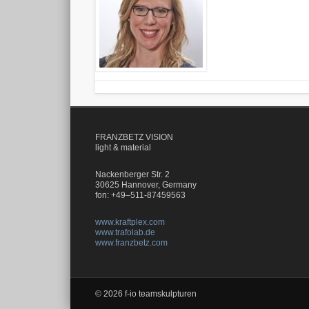
FRANZBETZ VISION
light & material
Nackenberger Str. 2
30625 Hannover, Germany
fon: +49–511-87459563
www.kraftplex.com
www.trafolab.de
www.franzbetz.com
© 2026 f-io teamskulpturen