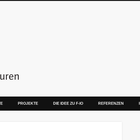
f-io teamskulpturen
TE
PROJEKTE
DIE IDEE ZU F-IO
REFERENZEN