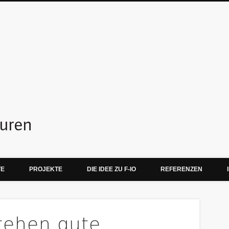
f-io teamskulpturen
TE
PROJEKTE
DIE IDEE ZU F-IO
REFERENZEN
stehen gute