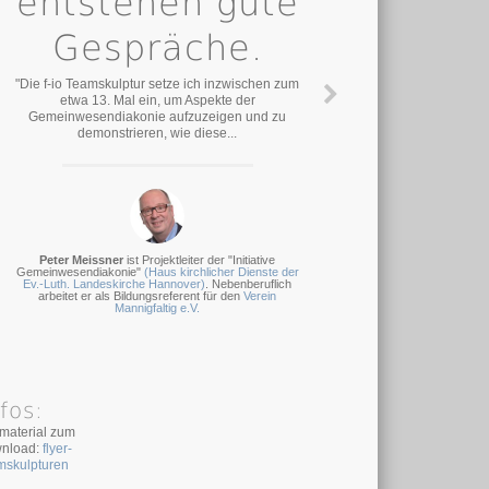
entstehen gute
Gespräche.
"Die f-io Teamskulptur setze ich inzwischen zum
etwa 13. Mal ein, um Aspekte der
Gemeinwesendiakonie aufzuzeigen und zu
demonstrieren, wie diese...
Peter Meissner
ist Projektleiter der "Initiative
Gemeinwesendiakonie"
(Haus kirchlicher Dienste der
Ev.-Luth. Landeskirche Hannover)
. Nebenberuflich
arbeitet er als Bildungsreferent für den
Verein
Mannigfaltig e.V.
fos:
omaterial zum
nload:
flyer-
mskulpturen