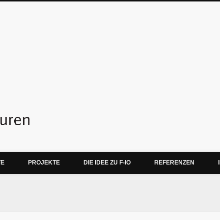
f-io teamskulpturen
TE
PROJEKTE
DIE IDEE ZU F-IO
REFERENZEN