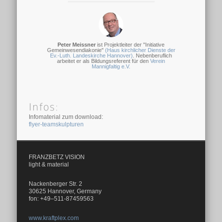
Peter Meissner
ist Projektleiter der "Initiative
Gemeinwesendiakonie"
(Haus kirchlicher Dienste der
Ev.-Luth. Landeskirche Hannover)
. Nebenberuflich
arbeitet er als Bildungsreferent für den
Verein
Mannigfaltig e.V.
Infos:
Infomaterial zum download:
flyer-teamskulpturen
FRANZBETZ VISION
light & material
Nackenberger Str. 2
30625 Hannover, Germany
fon: +49–511-87459563
www.kraftplex.com