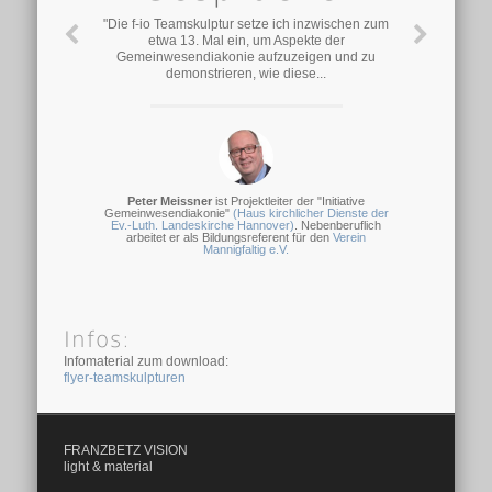
"Die f-io Teamskulptur setze ich inzwischen zum
etwa 13. Mal ein, um Aspekte der
Gemeinwesendiakonie aufzuzeigen und zu
demonstrieren, wie diese...
Peter Meissner
ist Projektleiter der "Initiative
Gemeinwesendiakonie"
(Haus kirchlicher Dienste der
Ev.-Luth. Landeskirche Hannover)
. Nebenberuflich
arbeitet er als Bildungsreferent für den
Verein
Mannigfaltig e.V.
Infos:
Infomaterial zum download:
flyer-teamskulpturen
FRANZBETZ VISION
light & material