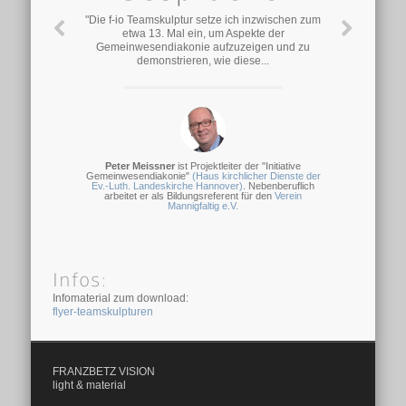
"Die f-io Teamskulptur setze ich inzwischen zum
etwa 13. Mal ein, um Aspekte der
Gemeinwesendiakonie aufzuzeigen und zu
demonstrieren, wie diese...
Peter Meissner
ist Projektleiter der "Initiative
Gemeinwesendiakonie"
(Haus kirchlicher Dienste der
Ev.-Luth. Landeskirche Hannover)
. Nebenberuflich
arbeitet er als Bildungsreferent für den
Verein
Mannigfaltig e.V.
Infos:
Infomaterial zum download:
flyer-teamskulpturen
FRANZBETZ VISION
light & material