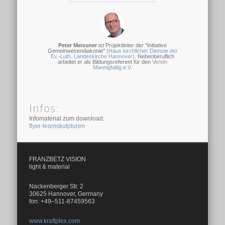
Peter Meissner
ist Projektleiter der "Initiative
Gemeinwesendiakonie"
(Haus kirchlicher Dienste der
Ev.-Luth. Landeskirche Hannover)
. Nebenberuflich
arbeitet er als Bildungsreferent für den
Verein
Mannigfaltig e.V.
Infos:
Infomaterial zum download:
flyer-teamskulpturen
FRANZBETZ VISION
light & material
Nackenberger Str. 2
30625 Hannover, Germany
fon: +49–511-87459563
www.kraftplex.com