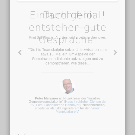
Einfach genial!
Durch f-io
entstehen gute
Gespräche.
Knut Basedow ist Architekt und arbeitet in Hannover.
"Die f-io Teamskulptur setze ich inzwischen zum
etwa 13. Mal ein, um Aspekte der
Gemeinwesendiakonie aufzuzeigen und zu
demonstrieren, wie diese...
Peter Meissner
ist Projektleiter der "Initiative
Gemeinwesendiakonie"
(Haus kirchlicher Dienste der
Ev.-Luth. Landeskirche Hannover)
. Nebenberuflich
arbeitet er als Bildungsreferent für den
Verein
Mannigfaltig e.V.