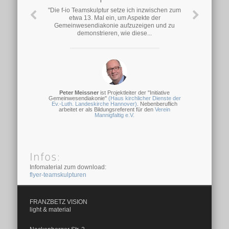
"Die f-io Teamskulptur setze ich inzwischen zum
etwa 13. Mal ein, um Aspekte der
Gemeinwesendiakonie aufzuzeigen und zu
demonstrieren, wie diese...
Peter Meissner
ist Projektleiter der "Initiative
Gemeinwesendiakonie"
(Haus kirchlicher Dienste der
Ev.-Luth. Landeskirche Hannover)
. Nebenberuflich
arbeitet er als Bildungsreferent für den
Verein
Mannigfaltig e.V.
Infos:
Infomaterial zum download:
flyer-teamskulpturen
FRANZBETZ VISION
light & material