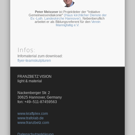
Peter Meissner
ist Projektleiter der "Initiative
Gemeinwesendiakonie"
(Haus kirchlicher Dienste der
Ev.-Luth. Landeskirche Hannover)
. Nebenberuflich
arbeitet er als Bildungsreferent für den
Verein
Mannigfaltig e.V.
Infos:
Infomaterial zum download:
flyer-teamskulpturen
FRANZBETZ VISION
light & material
Nackenberger Str. 2
30625 Hannover, Germany
fon: +49–511-87459563
www.kraftplex.com
www.trafolab.de
www.franzbetz.com
Datenschutzerklärung