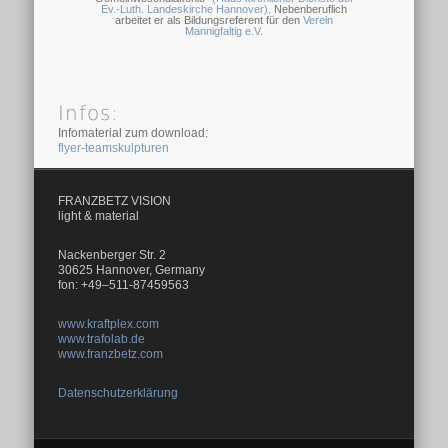
Ev.-Luth. Landeskirche Hannover)
. Nebenberuflich
arbeitet er als Bildungsreferent für den
Verein
Mannigfaltig e.V.
Infos:
Infomaterial zum download:
flyer-teamskulpturen
FRANZBETZ VISION
light & material
Nackenberger Str. 2
30625 Hannover, Germany
fon: +49–511-87459563
www.kraftplex.com
www.trafolab.de
www.franzbetz.com
Datenschutzerklärung