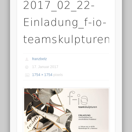
2017_02_22-
Einladung_f-io-
teamskulpturen
franzbetz
17. Januar 2017
1754 × 1754
pixels