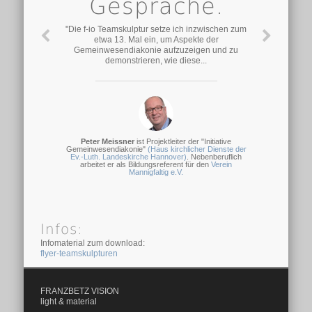
Gespräche.
"Die f-io Teamskulptur setze ich inzwischen zum
etwa 13. Mal ein, um Aspekte der
Gemeinwesendiakonie aufzuzeigen und zu
demonstrieren, wie diese...
Peter Meissner
ist Projektleiter der "Initiative
Gemeinwesendiakonie"
(Haus kirchlicher Dienste der
Ev.-Luth. Landeskirche Hannover)
. Nebenberuflich
arbeitet er als Bildungsreferent für den
Verein
Mannigfaltig e.V.
Infos:
Infomaterial zum download:
flyer-teamskulpturen
FRANZBETZ VISION
light & material