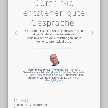
Durch f-io
entstehen gute
Gespräche.
"Die f-io Teamskulptur setze ich inzwischen zum
etwa 13. Mal ein, um Aspekte der
Gemeinwesendiakonie aufzuzeigen und zu
demonstrieren, wie diese...
Peter Meissner
ist Projektleiter der "Initiative
Gemeinwesendiakonie"
(Haus kirchlicher Dienste der
Ev.-Luth. Landeskirche Hannover)
. Nebenberuflich
arbeitet er als Bildungsreferent für den
Verein
Mannigfaltig e.V.
Infos:
Infomaterial zum download: