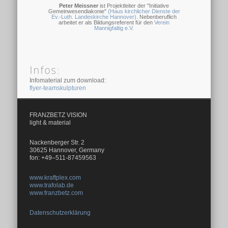
Peter Meissner
ist Projektleiter der "Initiative
Gemeinwesendiakonie"
(Haus kirchlicher Dienste der
Ev.-Luth. Landeskirche Hannover)
. Nebenberuflich
arbeitet er als Bildungsreferent für den
Verein
Mannigfaltig e.V.
Infos:
Infomaterial zum download:
flyer-teamskulpturen
FRANZBETZ VISION
light & material
Nackenberger Str. 2
30625 Hannover, Germany
fon: +49–511-87459563
www.kraftplex.com
www.trafolab.de
www.franzbetz.com
Datenschutzerklärung