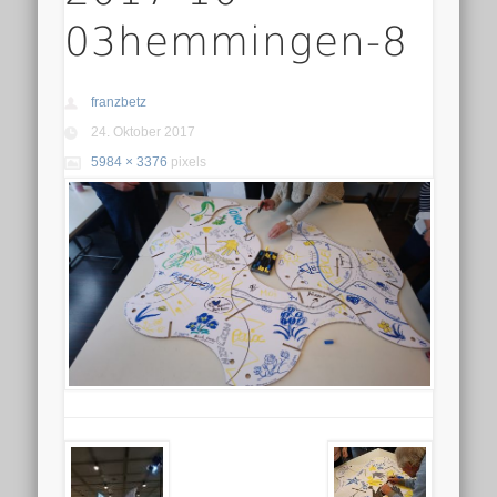
03hemmingen-8
franzbetz
24. Oktober 2017
5984 × 3376
pixels